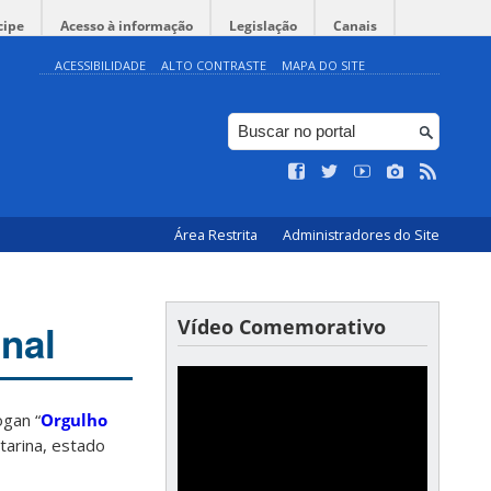
cipe
Acesso à informação
Legislação
Canais
ACESSIBILIDADE
ALTO CONTRASTE
MAPA DO SITE
Área Restrita
Administradores do Site
Vídeo Comemorativo
nal
gan “
Orgulho
atarina, estado