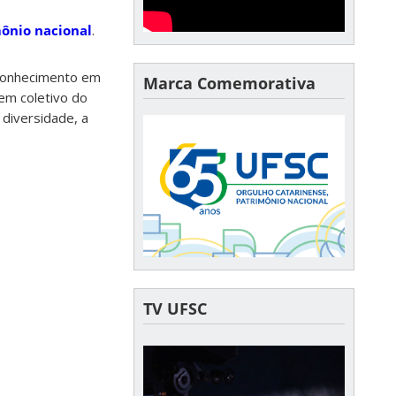
mônio nacional
.
econhecimento em
Marca Comemorativa
bem coletivo do
 diversidade, a
TV UFSC