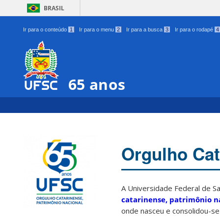
BRASIL
Ir para o conteúdo
1
Ir para o menu
2
Ir para a busca
3
Ir para o rodapé
4
65 anos
Orgulho Cat
A Universidade Federal de S
catarinense, patrimônio n
onde nasceu e consolidou-se 