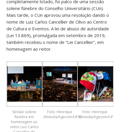
completamente lotado, foi palco de uma sessão
solene fúnebre do Conselho Universitário (CUn).
Mais tarde, o CUn aprovou uma resolução dando o
nome de Luiz Carlos Cancellier de Olivo ao Centro
de Cultura e Eventos. A lei de abuso de autoridade
(Lei 13.869), promulgada em setembro de 2019,
também recebeu o nome de “Lei Cancellier”, em
homenagem ao reitor.
Sessão solene
Foto: Henrique
Foto: Henrique
fúnebre em
Almeida/Agecom/UFSC
Almeida/Agecom/UFSC
homenagem ao
reitor Luiz Carlos
Cancellier de