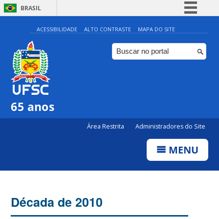
BRASIL
Simplifique!
ACESSIBILIDADE
ALTO CONTRASTE
MAPA DO SITE
Comunica BR
Participe
Acesso à informação
Legislação
65 anos
Canais
Área Restrita
Administradores do Site
MENU
Década de 2010