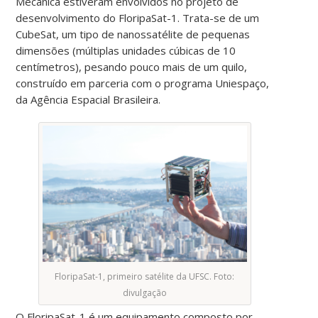
Mecânica estiveram envolvidos no projeto de
desenvolvimento do FloripaSat-1. Trata-se de um
CubeSat, um tipo de nanossatélite de pequenas
dimensões (múltiplas unidades cúbicas de 10
centímetros), pesando pouco mais de um quilo,
construído em parceria com o programa Uniespaço,
da Agência Espacial Brasileira.
FloripaSat-1, primeiro satélite da UFSC. Foto:
divulgação
O FloripaSat-1 é um equipamento composto por